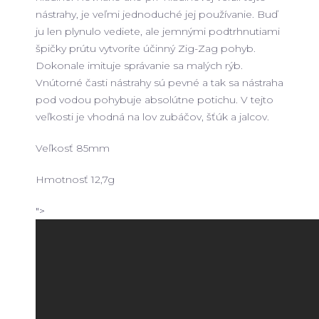
nástrahy, je veľmi jednoduché jej používanie. Buď
ju len plynulo vediete, ale jemnými podtrhnutiami
špičky prútu vytvoríte účinný Zig-Zag pohyb.
Dokonale imituje správanie sa malých rýb.
Vnútorné časti nástrahy sú pevné a tak sa nástraha
pod vodou pohybuje absolútne potichu. V tejto
veľkosti je vhodná na lov zubáčov, šťúk a jalcov.
Veľkosť 85mm
Hmotnosť 12,7g
">