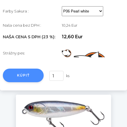
Farby Sakura :
Naša cena bez DPH :
10,24 Eur
12,60 Eur
NAŠA CENA S DPH (23 %):
Strážny pes:
KÚPIŤ
ks