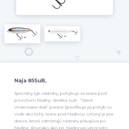
Naja 85SuB,
špeciálny typ nástrahy, pohybuje sa tesne pod
povrchom hladiny. Skratka SuB - “Silent
Underwater Bait” presne špecifikuje jej pohyb vo
vode ako tichý, tesne pod hladinou. Určený je pre
dravce, ktoré odmietajú nástrahy plávajúce po
hladine. Rovnako ako pri hladinovej verzii tejto