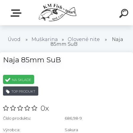
Úvod
»
Muškarina
»
Olovené nite
»
Naja
85mm SuB
Naja 85mm SuB
NA SKLADE
TOP PRODUKT
0x
Číslo produktu:
686,98-9
Výrobca:
Sakura